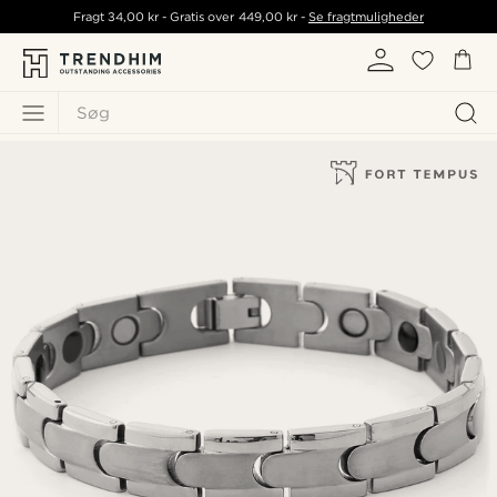
Fragt
34,00 kr
- Gratis over
449,00 kr
-
Se fragtmuligheder
Søg