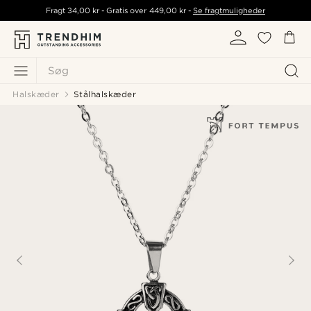
Fragt
34,00 kr
- Gratis over
449,00 kr
-
Se fragtmuligheder
Søg
Halskæder
Stålhalskæder