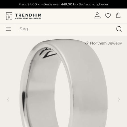
Fragt
34,00 kr
- Gratis over
449,00 kr
-
Se fragtmuligheder
Søg