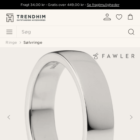
Fragt
34,00 kr
- Gratis over
449,00 kr
-
Se fragtmuligheder
Søg
Ringe
Sølvringe