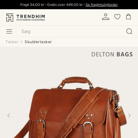
Fragt
34,00 kr
- Gratis over
449,00 kr
-
Se fragtmuligheder
Søg
Tasker
Skuldertasker