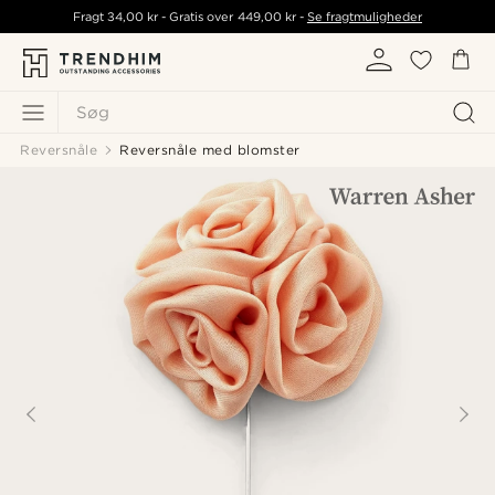
Fragt
34,00 kr
- Gratis over
449,00 kr
-
Se fragtmuligheder
Søg
Reversnåle
Reversnåle med blomster