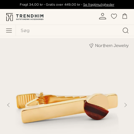
Fragt
34,00 kr
- Gratis over
449,00 kr
-
Se fragtmuligheder
Søg