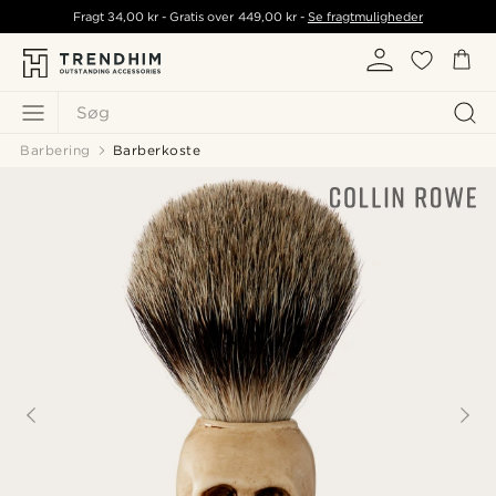
Fragt
34,00 kr
- Gratis over
449,00 kr
-
Se fragtmuligheder
Søg
Barbering
Barberkoste