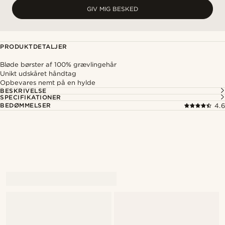
GIV MIG BESKED
PRODUKTDETALJER
Bløde børster af 100% grævlingehår
Unikt udskåret håndtag
Opbevares nemt på en hylde
BESKRIVELSE
SPECIFIKATIONER
BEDØMMELSER
4.6