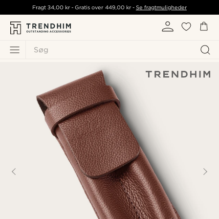
Fragt
34,00 kr
- Gratis over
449,00 kr
-
Se fragtmuligheder
Søg