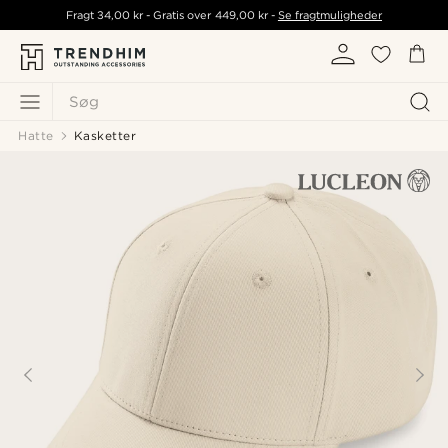
Fragt
34,00 kr
- Gratis over
449,00 kr
-
Se fragtmuligheder
Søg
Hatte
Kasketter