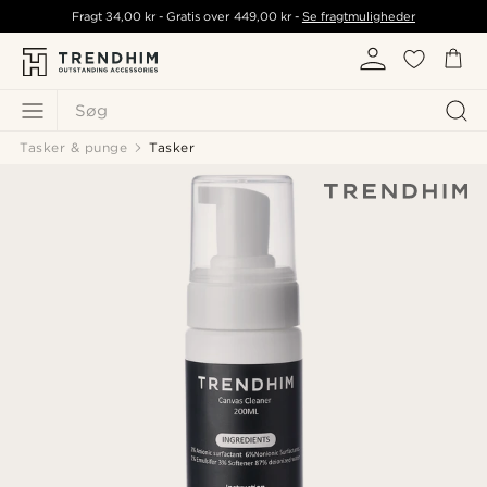
Fragt
34,00 kr
- Gratis over
449,00 kr
-
Se fragtmuligheder
Søg
Tasker & punge
Tasker