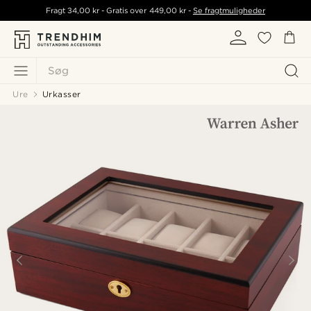
Fragt
34,00 kr
- Gratis over
449,00 kr
-
Se fragtmuligheder
Søg
Ure
Urkasser