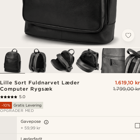
Lille Sort Fuldnarvet Læder
1.619,10 kr
Computer Rygsæk
1.799,00 kr
5.0
-10%
Gratis Levering
OPGRADER MED
Gavepose
+
59,99 kr
Læderfedt