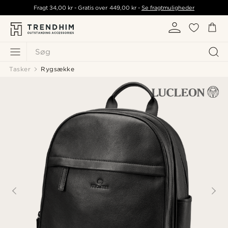
Fragt
34,00 kr
- Gratis over
449,00 kr
-
Se fragtmuligheder
Søg
Tasker
Rygsække