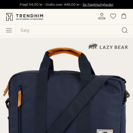
Fragt
34,00 kr
- Gratis over
449,00 kr
-
Se fragtmuligheder
Søg