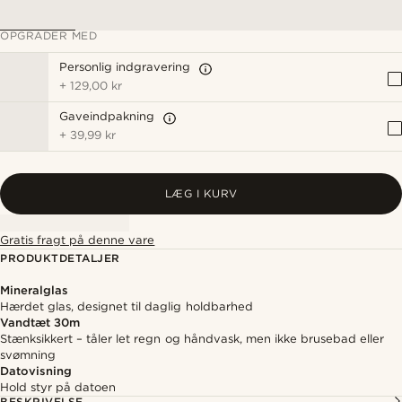
OPGRADER MED
Personlig indgravering
+
129,00 kr
Gaveindpakning
+
39,99 kr
LÆG I KURV
Gratis fragt på denne vare
PRODUKTDETALJER
Mineralglas
Hærdet glas, designet til daglig holdbarhed
Vandtæt 30m
Stænksikkert – tåler let regn og håndvask, men ikke brusebad eller
svømning
Datovisning
Hold styr på datoen
BESKRIVELSE