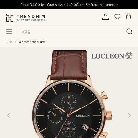
Fragt
34,00 kr
- Gratis over
449,00 kr
-
Se fragtmuligheder
Søg
Ure
Armbåndsure