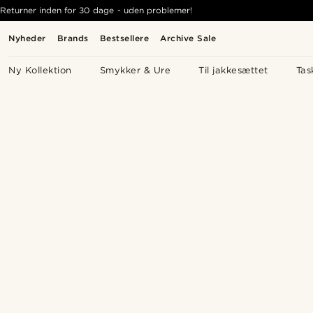
Returner inden for 30 dage - uden problemer!
Nyheder
Brands
Bestsellere
Archive Sale
Ny Kollektion
Smykker & Ure
Til jakkesættet
Tas