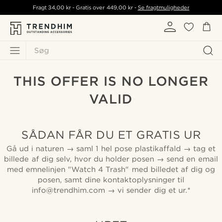
Fragt
34,00 kr
- Gratis over
449,00 kr
-
Se fragtmuligheder
Søg
THIS OFFER IS NO LONGER
VALID
SÅDAN FÅR DU ET GRATIS UR
Gå ud i naturen → saml 1 hel pose plastikaffald → tag et
billede af dig selv, hvor du holder posen → send en email
med emnelinjen "Watch 4 Trash" med billedet af dig og
posen, samt dine kontaktoplysninger til
info@trendhim.com → vi sender dig et ur.*