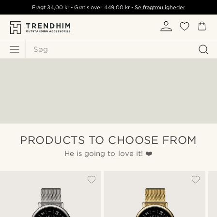
Fragt
34,00 kr
- Gratis over
449,00 kr
-
Se fragtmuligheder
Søg
PRODUCTS TO CHOOSE FROM
He is going to love it! ❤️