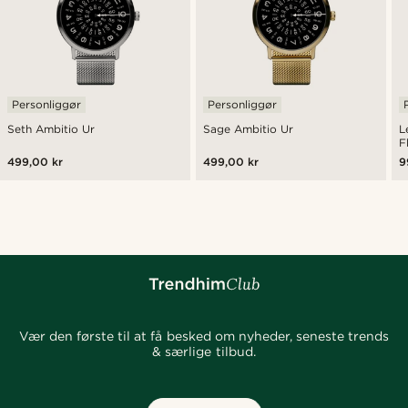
Personliggør
Personliggør
Seth Ambitio Ur
Sage Ambitio Ur
L
F
499,00 kr
499,00 kr
9
Vær den første til at få besked om nyheder, seneste trends
& særlige tilbud.