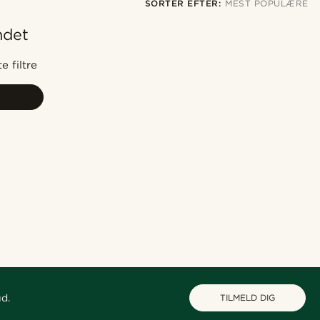
SORTER EFTER:
MEST POPULÆRE
ndet
Mest populære
Nyeste
e filtre
Laveste pris
Højeste pris
ud.
TILMELD DIG