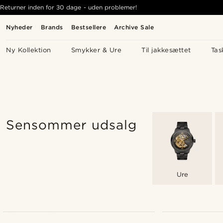
Returner inden for 30 dage - uden problemer!
Nyheder
Brands
Bestsellere
Archive Sale
Ny Kollektion
Smykker & Ure
Til jakkesættet
Tas
Sensommer udsalg
Ure