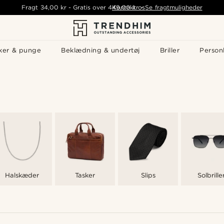
Fragt
34,00 kr
-
Gratis over
449,00 kr
Kontakt os
-
Se fragtmuligheder
ker & punge
Beklædning & undertøj
Briller
Personl
Halskæder
Tasker
Slips
Solbrille