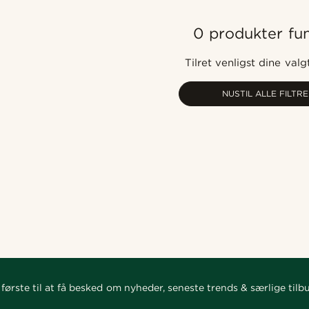
0 produkter fu
Tilret venligst dine valgt
NUSTIL ALLE FILTRE
første til at få besked om nyheder, seneste trends & særlige tilb