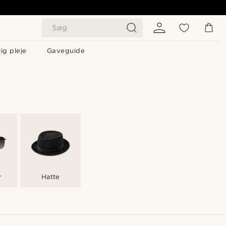
Søg
ig pleje
Gaveguide
r
Hatte