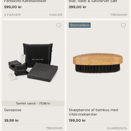
Fåreskind Kørehandsker
Blåt, Rødt & Sølvfarvet Sæt
599,00 kr
399,00 kr
3 FARVER
FAWLER
TRENDHIM
Bestsellere
Samlet værdi - 79,98 kr
Gavepose
Skægbørste af bambus med
Vildsvinebørster
39,99 kr
199,00 kr
TRENDHIM
GUARDENZA