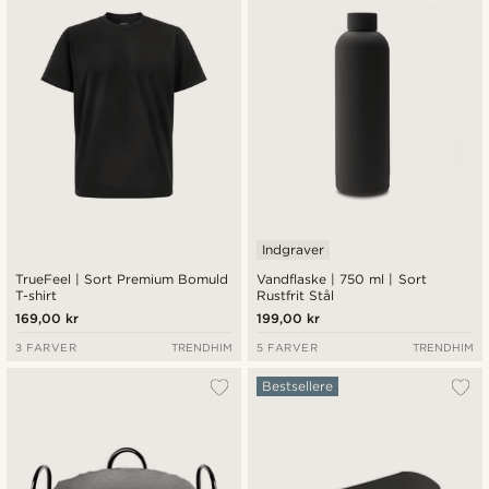
Indgraver
TrueFeel | Sort Premium Bomuld
Vandflaske | 750 ml | Sort
T-shirt
Rustfrit Stål
169,00 kr
199,00 kr
3 FARVER
TRENDHIM
5 FARVER
TRENDHIM
Bestsellere