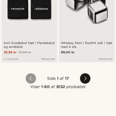
Sort Svedbånd Sæt | Pandebånd
Whiskey Sten | Rustfrit stål | Sæt
og armbånd
med 4 stk.
39,99 kr
79,99 kr
99,00 kr
3 FARVER
TRENDHIM
TRENDHIM
Side
1
af
17
Viser
1-60
af
8132
produkter