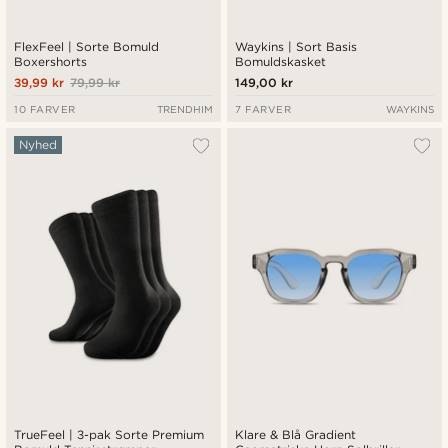
FlexFeel | Sorte Bomuld
Waykins | Sort Basis
Boxershorts
Bomuldskasket
39,99 kr
79,99 kr
149,00 kr
10 FARVER
TRENDHIM
7 FARVER
WAYKINS
Nyhed
TrueFeel | 3-pak Sorte Premium
Klare & Blå Gradient