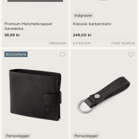
Indgraver
Premium Manchetknapper
Klassisk barberstativ
Gaveæske
39,99 kr
249,00 kr
TRENDHIM
3 FARVER
FORT TEMPUS
Bestsellere
Personliggør
Personliggør