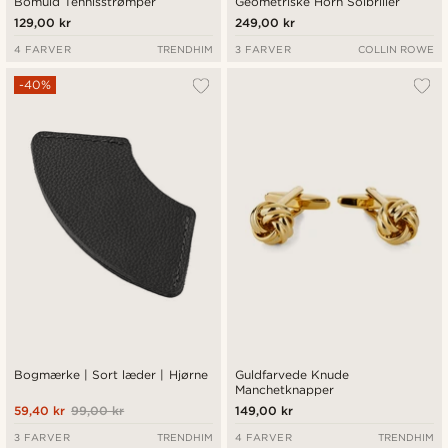
Bomuld Tennisstrømper
Geometriske Horn Solbriller
129,00 kr
249,00 kr
4 FARVER
TRENDHIM
3 FARVER
COLLIN ROWE
-40%
Bogmærke | Sort læder | Hjørne
Guldfarvede Knude
Manchetknapper
59,40 kr
99,00 kr
149,00 kr
3 FARVER
TRENDHIM
4 FARVER
TRENDHIM