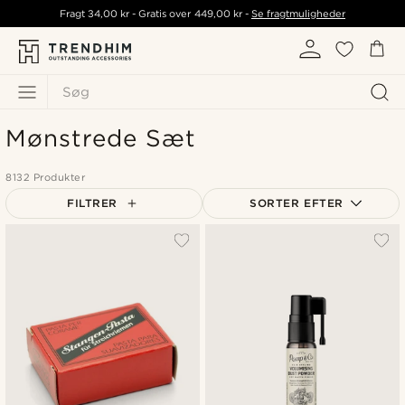
Fragt
34,00 kr
- Gratis over
449,00 kr
-
Se fragtmuligheder
Søg
Mønstrede Sæt
8132 Produkter
FILTRER
SORTER EFTER
Mest populære
Nyeste
Laveste pris
Højeste pris