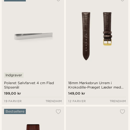
Indgraver
Poleret Sølvfarvet 4 cm Flad
18mm Mørkebrun Urrem i
Slipsenål
Krokodille-Præget Læder med
Guldfarvet Spænde – Quick
199,00 kr
149,00 kr
Release
19 FARVER
TRENDHIM
12 FARVER
TRENDHIM
Bestsellere