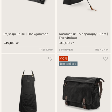
Rejsespil Rulle | Backgammon
Automatisk Foldeparaply | Sort |
Træhåndtag
249,00 kr
349,00 kr
TRENDHIM
3 FARVER
TRENDHIM
-10%
Bestsellere