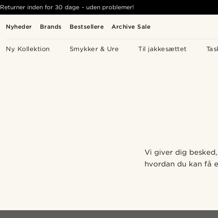
Returner inden for 30 dage - uden problemer!
Nyheder
Brands
Bestsellere
Archive Sale
Ny Kollektion
Smykker & Ure
Til jakkesættet
Tas
Success
You’ll be the first to know
Vi giver dig besked,
hvordan du kan få e