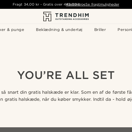
Fragt
34,00 kr
-
Gratis over
449,00 kr
Kontakt os
-
Se fragtmuligheder
ker & punge
Beklædning & undertøj
Briller
Personl
YOU’RE ALL SET
 så snart din gratis halskæde er klar.
Som en af de første får
n gratis halskæde, når du køber smykker. Indtil da - hold ø