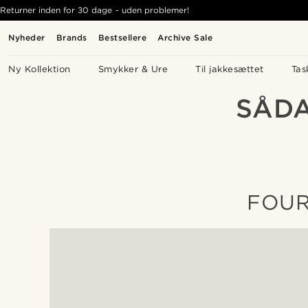
Returner inden for 30 dage - uden problemer!
Nyheder
Brands
Bestsellere
Archive Sale
Ny Kollektion
Smykker & Ure
Til jakkesættet
Tas
SÅDA
FOUR