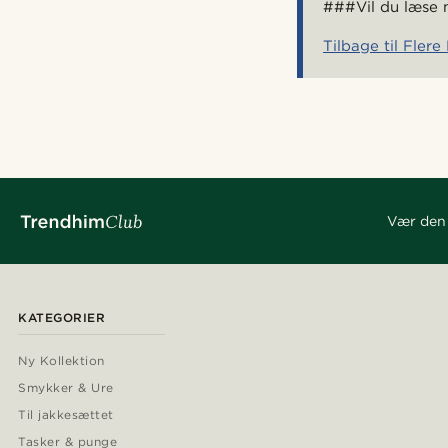
###Vil du læse 
Tilbage til Fler
Vær den 
KATEGORIER
Ny Kollektion
Smykker & Ure
Til jakkesættet
Tasker & punge