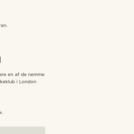
ran.
N
ære en af de nemme
skeklub i London
k.