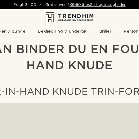
Fragt
34,00 kr
-
Gratis over
449,00 kr
Kontakt os
-
Se fragtmuligheder
ker & punge
Beklædning & undertøj
Briller
Personl
N BINDER DU EN FOU
HAND KNUDE
-IN-HAND KNUDE TRIN-FOR