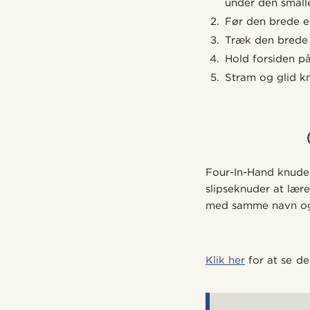
under den small
Før den brede e
Træk den brede 
Hold forsiden p
Stram og glid k
Four-In-Hand knud
slipseknuder at lær
med samme navn og 
Klik her
for at se de