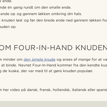
e ende.
nde én gang rundt om den smalle ende.
ende op og gennem løkken omkring din hals.
å knuden løst og før den brede ende ned gennem løkken fo
nuden op.
OM FOUR-IN-HAND KNUDE
en minder om
den simple knude
og anses af mange for at v
e at binde. Navnet Four-In-Hand kommer fra den kendte ku
de kuske, der var med til at gøre knuden populær.
n her video på dansk, fransk, hollandsk, italiensk eller spans