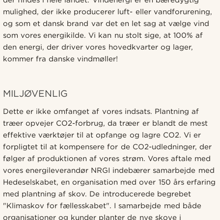
der findes i hele landet. Vindenergi er en bæredygtig
mulighed, der ikke producerer luft- eller vandforurening,
og som et dansk brand var det en let sag at vælge vind
som vores energikilde. Vi kan nu stolt sige, at 100% af
den energi, der driver vores hovedkvarter og lager,
kommer fra danske vindmøller!
MILJØVENLIG
Dette er ikke omfanget af vores indsats. Plantning af
træer opvejer CO2-forbrug, da træer er blandt de mest
effektive værktøjer til at opfange og lagre CO2. Vi er
forpligtet til at kompensere for de CO2-udledninger, der
følger af produktionen af vores strøm. Vores aftale med
vores energileverandør NRGI indebærer samarbejde med
Hedeselskabet, en organisation med over 150 års erfaring
med plantning af skov. De introducerede begrebet
"Klimaskov for fællesskabet". I samarbejde med både
organisationer og kunder planter de nye skove i