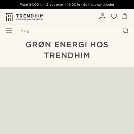
Fragt
34,00 kr
- Gratis over
449,00 kr
-
Se fragtmuligheder
Søg
GRØN ENERGI HOS
TRENDHIM