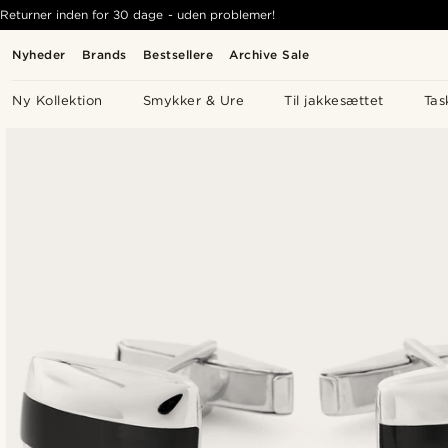
Returner inden for 30 dage - uden problemer!
Nyheder
Brands
Bestsellere
Archive Sale
Ny Kollektion
Smykker & Ure
Til jakkesættet
Tas