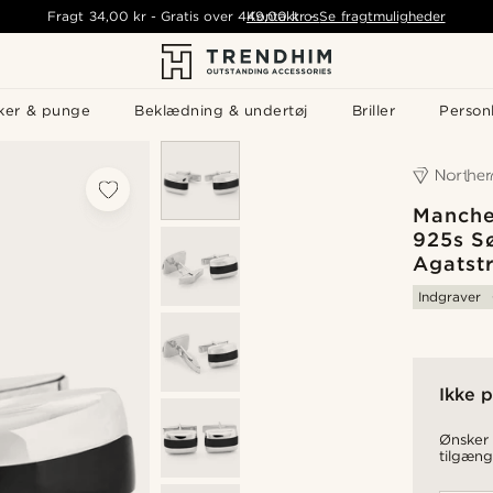
Fragt
34,00 kr
-
Gratis over
449,00 kr
Kontakt os
-
Se fragtmuligheder
ker & punge
Beklædning & undertøj
Briller
Personl
Manche
925s S
Agatst
Indgraver
Ikke p
Ønsker 
tilgæng