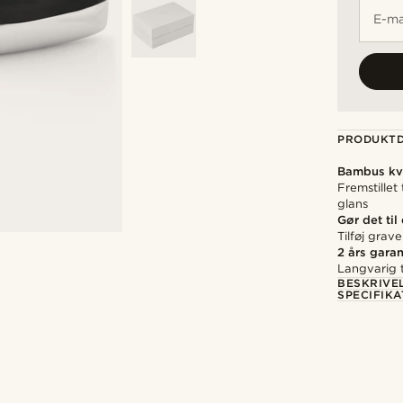
E-ma
PRODUKTD
Bambus kva
Fremstillet
glans
Gør det til
Tilføj grav
2 års garan
Langvarig t
BESKRIVE
SPECIFIKA