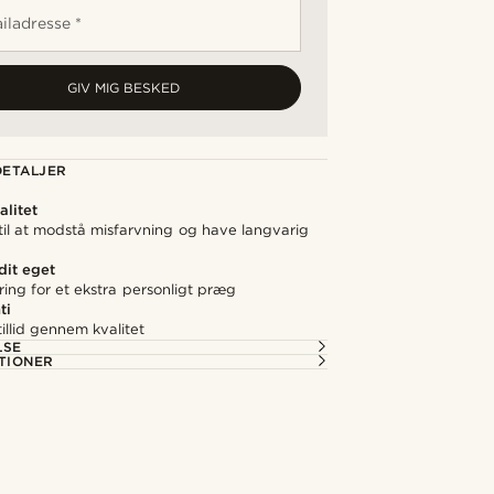
iladresse *
GIV MIG BESKED
ETALJER
litet
 til at modstå misfarvning og have langvarig
 dit eget
ering for et ekstra personligt præg
ti
illid gennem kvalitet
LSE
TIONER