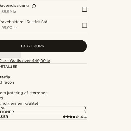
Gaveindpakning
+
39,99 kr
raveholdere i Rustfrit Stål
+
99,00 kr
LÆG I KURV
 kr - Gratis over 449,00 kr
ETALJER
terfly
kt facon
em justering af størrelsen
ti
illid gennem kvalitet
LSE
TIONER
LSER
4.4