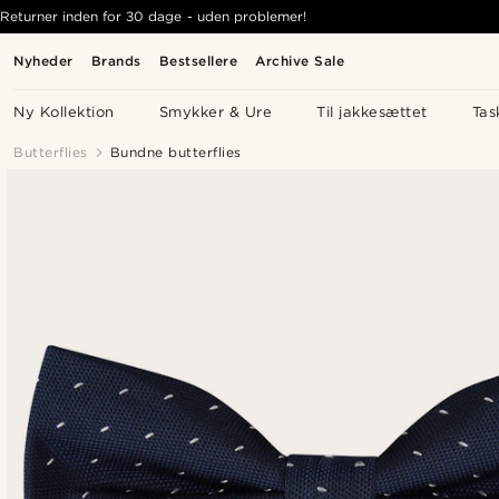
Returner inden for 30 dage - uden problemer!
Nyheder
Brands
Bestsellere
Archive Sale
Ny Kollektion
Smykker & Ure
Til jakkesættet
Tas
Butterflies
Bundne butterflies