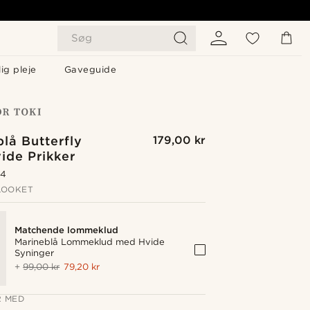
Søg
ig pleje
Gaveguide
lå Butterfly
179,00 kr
ide Prikker
.4
LOOKET
Matchende lommeklud
Marineblå Lommeklud med Hvide
Syninger
+
99,00 kr
79,20 kr
 MED