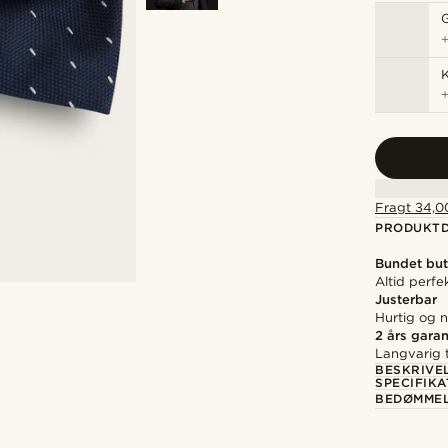
K
Fragt 34,00
PRODUKTD
Bundet but
Altid perfe
Justerbar
Hurtig og n
2 års garan
Langvarig t
BESKRIVE
SPECIFIKA
BEDØMME