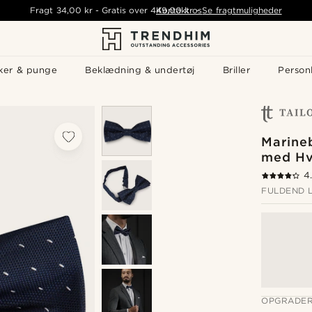
Fragt
34,00 kr
-
Gratis over
449,00 kr
Kontakt os
-
Se fragtmuligheder
ker & punge
Beklædning & undertøj
Briller
Personl
Marineb
med Hv
4
FULDEND 
OPGRADER