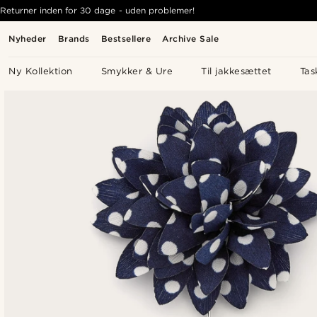
Returner inden for 30 dage - uden problemer!
Nyheder
Brands
Bestsellere
Archive Sale
Ny Kollektion
Smykker & Ure
Til jakkesættet
Tas