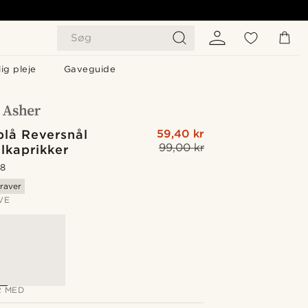
Søg
ig pleje
Gaveguide
blå Reversnål
59,40 kr
99,00 kr
lkaprikker
.8
raver
VE
 MED