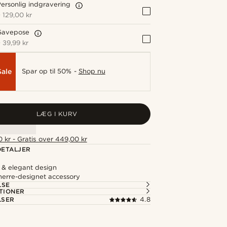
ersonlig indgravering
+
129,00 kr
Gavepose
+
39,99 kr
Sale
Spar op til 50% -
Shop nu
LÆG I KURV
 kr - Gratis over 449,00 kr
ETALJER
 & elegant design
herre-designet accessory
LSE
TIONER
LSER
4.8