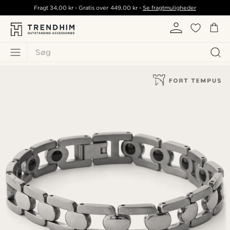
Fragt
34,00 kr
- Gratis over
449,00 kr
-
Se fragtmuligheder
Søg