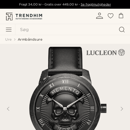
Fragt
34,00 kr
- Gratis over
449,00 kr
-
Se fragtmuligheder
Søg
Ure
Armbåndsure