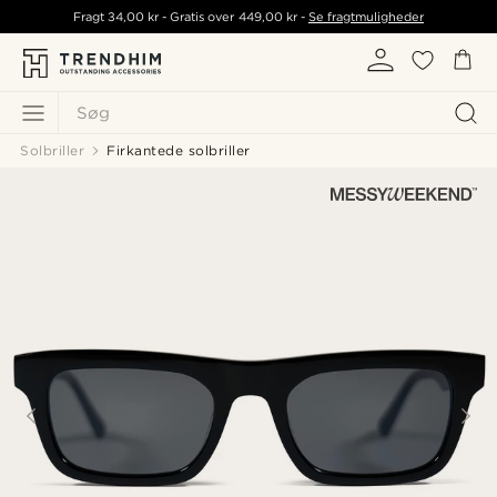
Fragt
34,00 kr
- Gratis over
449,00 kr
-
Se fragtmuligheder
Søg
Solbriller
Firkantede solbriller