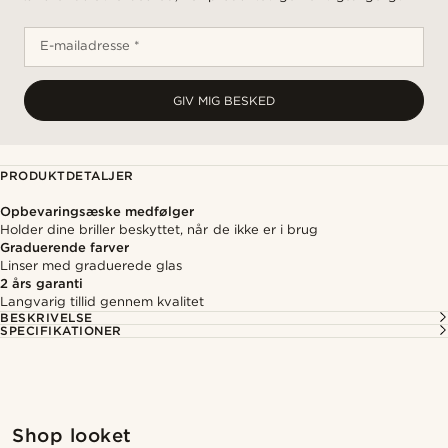
E-mailadresse *
GIV MIG BESKED
PRODUKTDETALJER
Opbevaringsæske medfølger
Holder dine briller beskyttet, når de ikke er i brug
Graduerende farver
Linser med graduerede glas
2 års garanti
Langvarig tillid gennem kvalitet
BESKRIVELSE
SPECIFIKATIONER
Shop looket
Shop
Shop looket