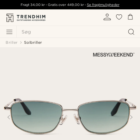
Fragt
34,00 kr
- Gratis over
449,00 kr
-
Se fragtmuligheder
Søg
Briller
Solbriller