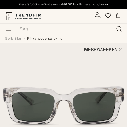
Fragt
34,00 kr
- Gratis over
449,00 kr
-
Se fragtmuligheder
Søg
Solbriller
Firkantede solbriller