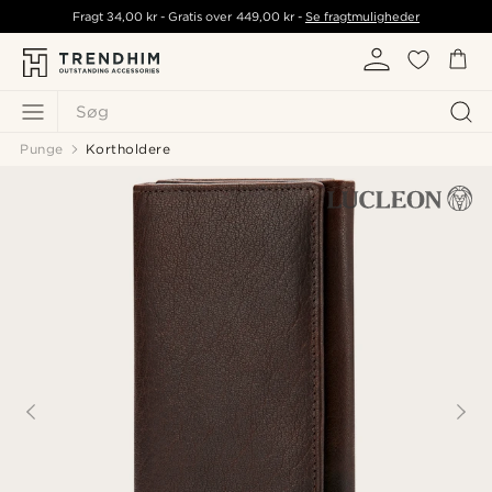
Fragt
34,00 kr
- Gratis over
449,00 kr
-
Se fragtmuligheder
Søg
Punge
Kortholdere