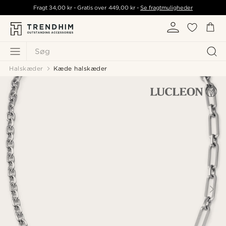
Fragt
34,00 kr
- Gratis over
449,00 kr
-
Se fragtmuligheder
Søg
Halskæder
Kæde halskæder