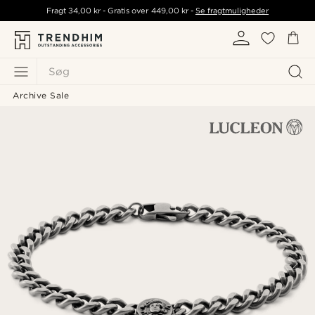
Fragt
34,00 kr
- Gratis over
449,00 kr
-
Se fragtmuligheder
Søg
Archive Sale