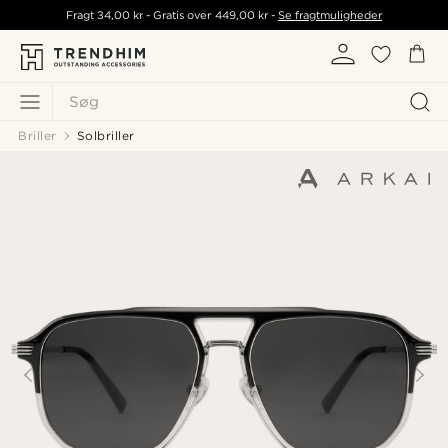
Fragt
34,00 kr
- Gratis over
449,00 kr
-
Se fragtmuligheder
Søg
Briller
Solbriller