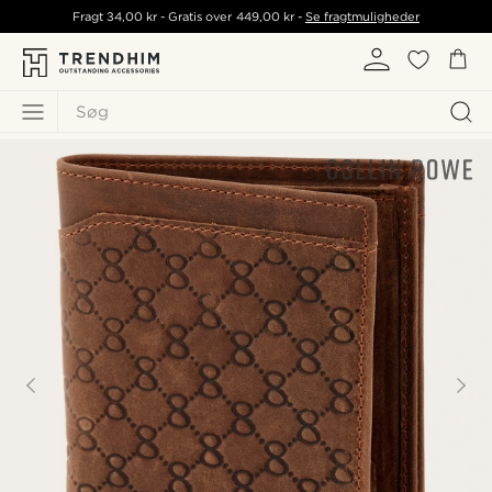
Fragt
34,00 kr
- Gratis over
449,00 kr
-
Se fragtmuligheder
Søg