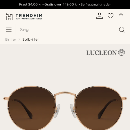
Fragt
34,00 kr
- Gratis over
449,00 kr
-
Se fragtmuligheder
Søg
Briller
Solbriller