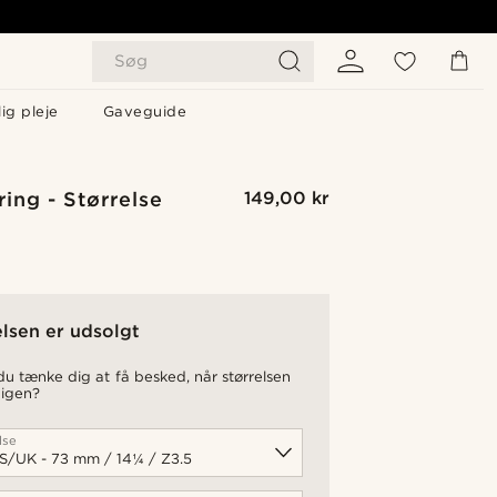
Søg
ig pleje
Gaveguide
ring - Størrelse
149,00 kr
elsen er udsolgt
u tænke dig at få besked, når størrelsen
 igen?
lse