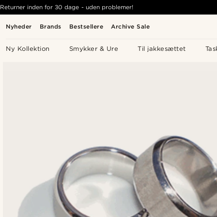
Returner inden for 30 dage - uden problemer!
Nyheder
Brands
Bestsellere
Archive Sale
Ny Kollektion
Smykker & Ure
Til jakkesættet
Tas