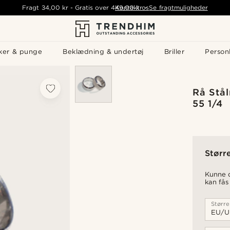
Fragt
34,00 kr
-
Gratis over
449,00 kr
Kontakt os
-
Se fragtmuligheder
ker & punge
Beklædning & undertøj
Briller
Personl
Rå Stål
55 1/4
Størr
Kunne d
kan fås
Større