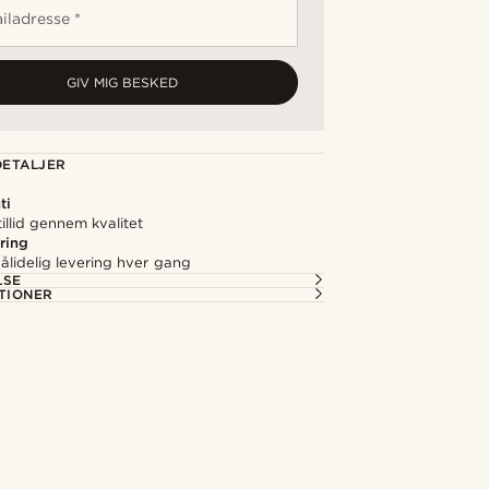
iladresse *
GIV MIG BESKED
ETALJER
ti
illid gennem kvalitet
ring
ålidelig levering hver gang
LSE
TIONER