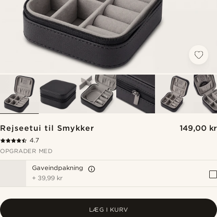
Rejseetui til Smykker
149,00 kr
4.7
OPGRADER MED
Gaveindpakning
+
39,99 kr
LÆG I KURV