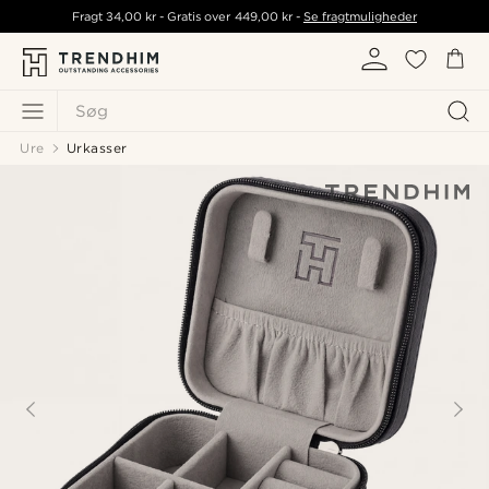
Fragt
34,00 kr
- Gratis over
449,00 kr
-
Se fragtmuligheder
Søg
Ure
Urkasser