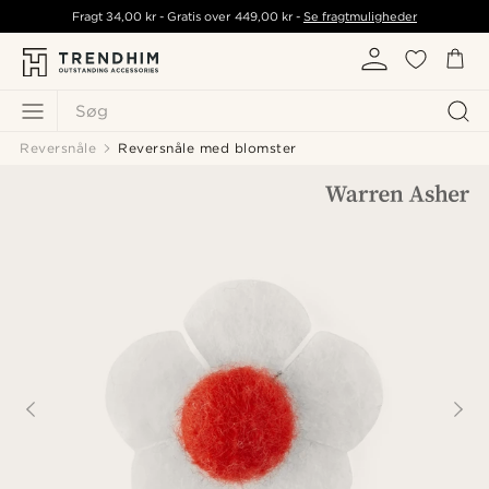
Fragt
34,00 kr
- Gratis over
449,00 kr
-
Se fragtmuligheder
Søg
Reversnåle
Reversnåle med blomster