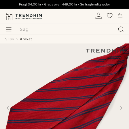
Fragt
34,00 kr
- Gratis over
449,00 kr
-
Se fragtmuligheder
Søg
Slips
Kravat