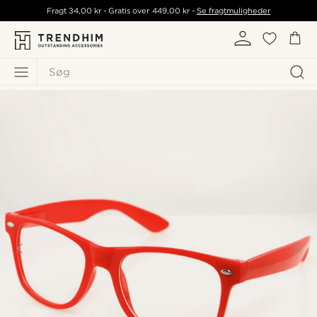
Fragt
34,00 kr
- Gratis over
449,00 kr
-
Se fragtmuligheder
Søg