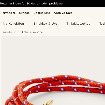
Returner inden for 30 dage - uden problemer!
Nyheder
Brands
Bestsellere
Archive Sale
Ny Kollektion
Smykker & Ure
Til jakkesættet
Tas
Armbånd
Ankerarmbånd