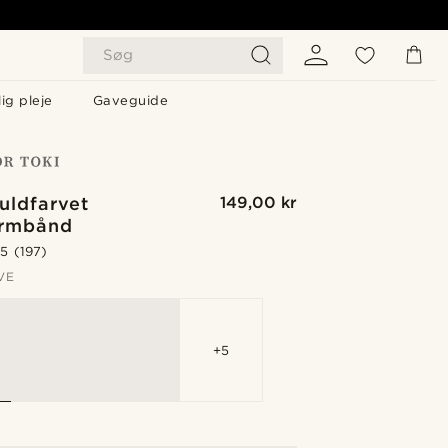
Søg
ig pleje
Gaveguide
uldfarvet
149,00 kr
rmbånd
.5
(197)
VE
+5