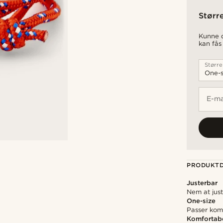
Størr
Kunne d
kan fås
Større
E-ma
PRODUKTD
Justerbar
Nem at just
One-size
Passer komf
Komfortab