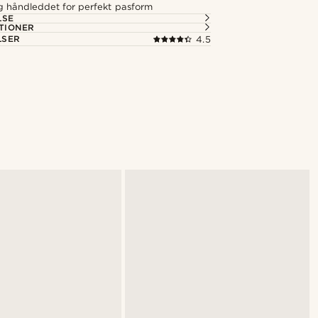
ig håndleddet for perfekt pasform
LSE
TIONER
LSER
4.5