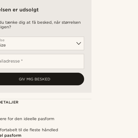
elsen er udsolgt
u tænke dig at få besked, når størrelsen
 igen?
lse
iladresse *
GIV MIG BESKED
ETALJER
ere for den ideelle pasform
ortabelt til de fleste håndled
el pasform