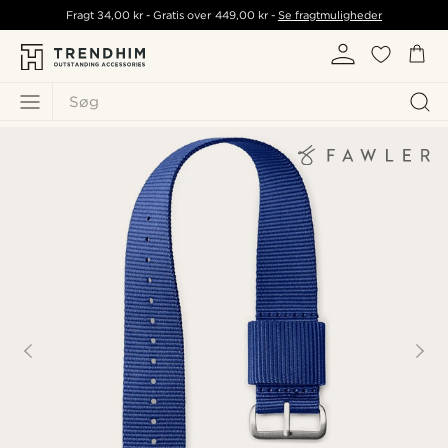
Fragt
34,00 kr
- Gratis over
449,00 kr
-
Se fragtmuligheder
Søg