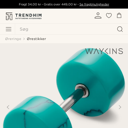
Fragt
34,00 kr
- Gratis over
449,00 kr
-
Se fragtmuligheder
Søg
Øreringe
Ørestikker