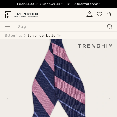
Fragt
34,00 kr
- Gratis over
449,00 kr
-
Se fragtmuligheder
Søg
Butterflies
Selvbinder butterfly