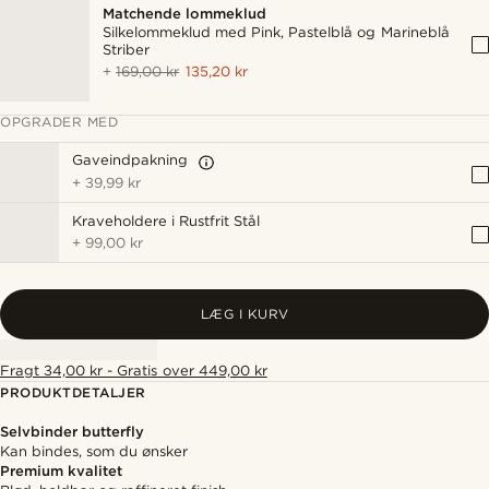
Matchende lommeklud
Silkelommeklud med Pink, Pastelblå og Marineblå
Striber
+
169,00 kr
135,20 kr
OPGRADER MED
Gaveindpakning
+
39,99 kr
Kraveholdere i Rustfrit Stål
+
99,00 kr
LÆG I KURV
Fragt 34,00 kr - Gratis over 449,00 kr
PRODUKTDETALJER
Selvbinder butterfly
Kan bindes, som du ønsker
Premium kvalitet