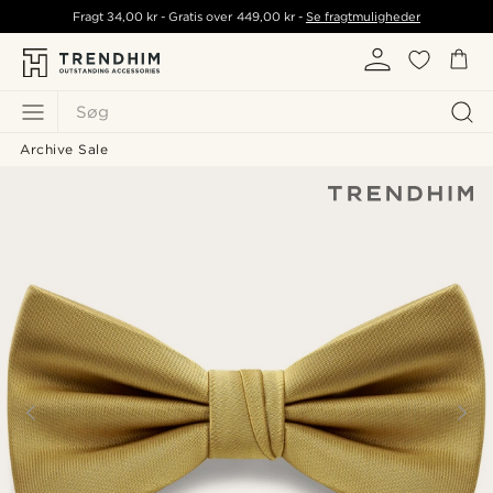
Fragt
34,00 kr
- Gratis over
449,00 kr
-
Se fragtmuligheder
Søg
Archive Sale