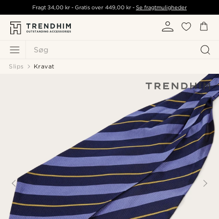
Fragt
34,00 kr
- Gratis over
449,00 kr
-
Se fragtmuligheder
Søg
Slips
Kravat