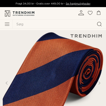
Fragt
34,00 kr
- Gratis over
449,00 kr
-
Se fragtmuligheder
Søg