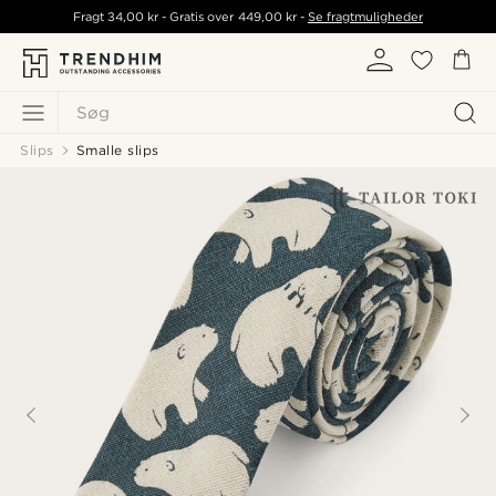
Fragt
34,00 kr
- Gratis over
449,00 kr
-
Se fragtmuligheder
Søg
Slips
Smalle slips